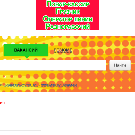
ВАКАНСИЙ
РЕЗЮМЕ
Найти
р,
продавец-консультант
,
менеджер по продажам
ция